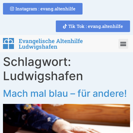
Instagram : evang.altenhilfe
Tik Tok : evang.altenhilfe
Evangelische Altenhilfe
Ludwigshafen
Schlagwort:
Ludwigshafen
Mach mal blau – für andere!