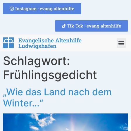
Instagram : evang.altenhilfe
Tik Tok : evang.altenhilfe
Evangelische Altenhilfe
Ludwigshafen
Schlagwort:
Frühlingsgedicht
„Wie das Land nach dem
Winter…“